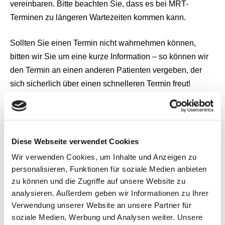
vereinbaren. Bitte beachten Sie, dass es bei MRT-
Terminen zu längeren Wartezeiten kommen kann.
Sollten Sie einen Termin nicht wahrnehmen können,
bitten wir Sie um eine kurze Information – so können wir
den Termin an einen anderen Patienten vergeben, der
sich sicherlich über einen schnelleren Termin freut!
Bitte denken Sie bei CT-Untersuchungen an einen
aktuellen Kreatinin-Wert (Nierenfunktion) und TSH-Wert
(Schilddrüsenfunktion) sowie bei MRT-Untersuchungen
Diese Webseite verwendet Cookies
ggf. an einen aktuellen Kreatinin-Wert (Nierenfunktion),
Wir verwenden Cookies, um Inhalte und Anzeigen zu
da diese im Falle einer Kontrastmittelgabe benötigt
personalisieren, Funktionen für soziale Medien anbieten
werden.
zu können und die Zugriffe auf unsere Website zu
analysieren. Außerdem geben wir Informationen zu Ihrer
MRT (Kernspin):
Verwendung unserer Website an unsere Partner für
Telefonische Terminvereinbarung:
soziale Medien, Werbung und Analysen weiter. Unsere